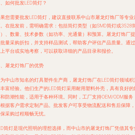
、如何批发LED筒灯？
如果您需要批发LED筒灯，建议直接联系中山市屠龙灯饰厂等专业
。在批发前，需明确需求：包括筒灯类型（如SMD筒灯或3528
灯）、数量、技术参数（如功率、光通量）和预算。屠龙灯饰厂
供批量采购折扣，并支持样品测试，帮助客户评估产品质量。通
线上平台或实地考察，可以获取详细的产品目录和报价。
四、屠龙灯饰厂的优势
作为中山市知名的灯具塑件生产商，屠龙灯饰厂在LED筒灯领域积
了丰富经验。他们生产的LED筒灯采用耐用塑料外壳，具有良好的
和防潮性能，适用于各种环境。同时，工厂支持OEM/ODM服务
可根据客户需求定制产品。批发客户可享受物流配送和售后保障
确保采购过程顺畅无忧。
LED筒灯是现代照明的理想选择，而中山市的屠龙灯饰厂凭借其专