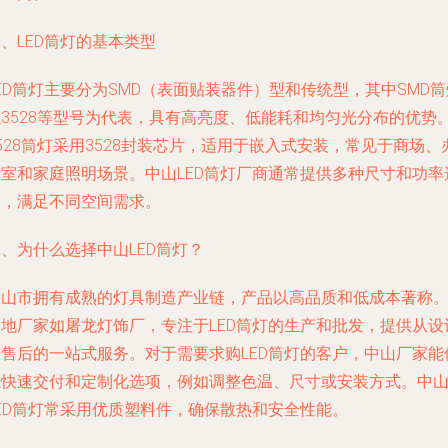
、LED筒灯的基本类型
ED筒灯主要分为SMD（表面贴装器件）型和传统型，其中SMD筒
以3528等型号为代表，具有高亮度、低能耗和均匀光分布的优势
528筒灯采用3528封装芯片，适用于嵌入式安装，常见于商场、
公室和家庭照明场景。中山LED筒灯厂商通常提供多种尺寸和功率
择，满足不同空间需求。
、为什么选择中山LED筒灯？
中山市拥有成熟的灯具制造产业链，产品以高品质和低成本著称
当地厂家如屠龙灯饰厂，专注于LED筒灯的生产和批发，提供从设
到售后的一站式服务。对于需要求购LED筒灯的客户，中山厂家能
证快速交付和定制化选项，例如调整色温、尺寸或安装方式。中
LED筒灯常采用优质塑料件，确保散热和安全性能。