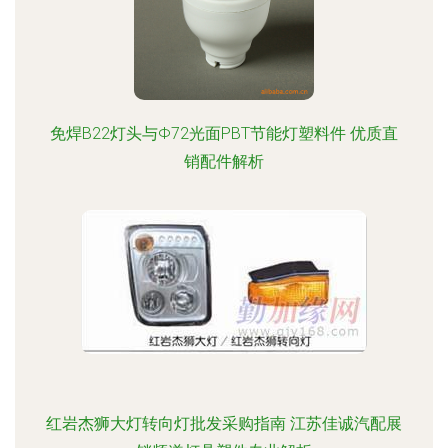
免焊B22灯头与Φ72光面PBT节能灯塑料件 优质直
销配件解析
红岩杰狮大灯转向灯批发采购指南 江苏佳诚汽配展