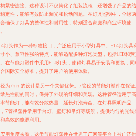
结构紧密连接。这种设计不仅简化了组装流程，还增强了产品的
构稳定性，能够有效防止漏光和松动问题。在灯具照明中，全螺
件套确保了灯具的整体性和耐用性，特别适合家庭和商业环境使
用。
14灯头作为一种标准接口，广泛应用于小型灯具中。E14灯头具
尺寸小、兼容性强的特点，能够适配多种灯泡类型，包括LED和荧
灯。在节能灯塑件中采用E14灯头，使得灯具易于安装和更换，同
符合国际安全标准，提升了用户的使用体验。
管径为7mm的设计是另一个关键优势。7管径的节能灯塑件在保证
够散热性能的同时，保持了外观的纤细和美观。这种管径适用于
功率节能灯，能有效分散热量，延长灯泡寿命。在灯具照明产品
中，7管径塑件常用于台灯、壁灯和吊灯等场景，提供均匀的光线
布和高效的能源利用。
从应用角度来看，这类节能灯塑件在世界工厂网等平台上被广泛