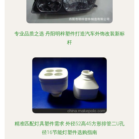
专业品质之选 丹阳明梓塑件打造汽车外饰改装新标
杆
精准匹配灯具塑件需求 外径52高45方形排管二U孔
径16节能灯塑件选购指南