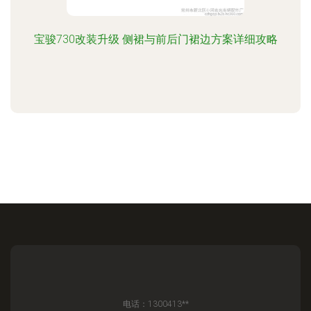
宝骏730改装升级 侧裙与前后门裙边方案详细攻略
电话：1300413**